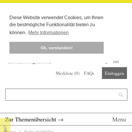
Diese Website verwendet Cookies, um Ihnen
die bestmögliche Funktionalität bieten zu
können.
Mehr Informationen
Ok, verstanden!
Kostenlos registrieren
Newsletter
Corona-Management
Merkliste (
0
)
FAQs
Einloggen
Suchformular
Suche
Zur Themenübersicht
→
Menu
Home
> Seite empfehlen