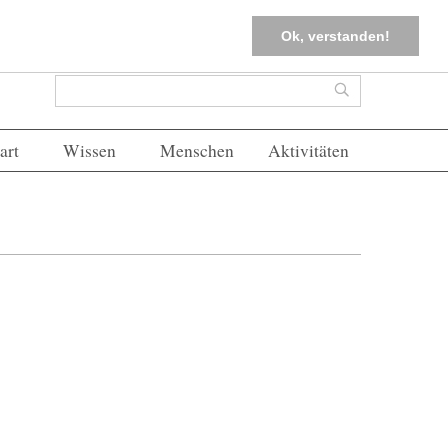
tter
Corona-Management
Merkliste (
0
)
FAQs
Einloggen
Ok, verstanden!
Suchformular
Suche
art
Wissen
Menschen
Aktivitäten