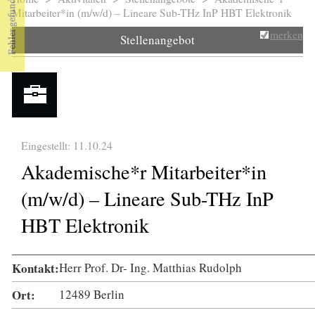
Sie sind hier
Mitarbeiter*in (m/w/d) – Lineare Sub-THz InP HBT Elektronik
merken
Stellenangebot
Eingestellt: 11.10.24
Akademische*r Mitarbeiter*in
(m/w/d) – Lineare Sub-THz InP
HBT Elektronik
Kontakt:
Herr Prof. Dr- Ing. Matthias Rudolph
Ort:
12489 Berlin