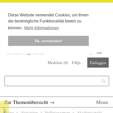
Diese Website verwendet Cookies, um Ihnen
die bestmögliche Funktionalität bieten zu
können.
Mehr Informationen
Ok, verstanden!
Kostenlos registrieren
Newsletter
Corona-Management
Merkliste (
0
)
FAQs
Einloggen
Suchformular
Suche
Zur Themenübersicht
→
Menu
Home
>
Aktivitäten
>
Stellenangebote
> Akademische*r