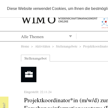
Diese Website verwendet Cookies, um Ihnen die bestmöglic
Alle Themen
Sie sind hier
Home
>
Aktivitäten
>
Stellenangebote
> Projektkoordinator*
Stellenangebot
Eingestellt: 22.11.24
Projektkoordinator*in (m/w/d) zu
Forschungsinformationssystems (