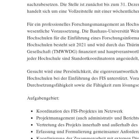
nachzubesetzen. Die Stelle ist zunächst bis zum 31. Deze
handelt sich um eine Vollzeitstelle mit einer wöchentlich
Für ein professionelles Forschungsmanagement an Hochsch
wesentliche Voraussetzung. Die Bauhaus-Universität Weim
Hochschulen für die Einführung eines Forschungsinformat
Hochschulen besteht seit 2021 und wird durch das Thüring
Gesellschaft (TMWWDG) finanziert und hauptverantwortli
jeder Hochschule sind Standortkoordinatoren an­gesiedelt
Gesucht wird eine Persönlichkeit, die eigenverantwortli
Hochschulen bei der Einführung des FIS unterstützt. Vor
Durchsetzungsfähigkeit sowie die Fähigkeit zum lösungso
Aufgabengebiet:
Koordination des FIS-Projektes im Netzwerk
Projektmanagement (auch administrativ und Bericht
Vertretung des Projekts innerhalb und außerhalb d
Erfassung und Formulierung gemeinsamer Anforderu
Koordinierung der Zusammenarbeit mit externen Dien