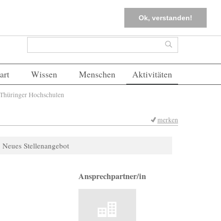
tter
Corona-Management
Merkliste (
0
)
FAQs
Einloggen
Ok, verstanden!
Suchformular
Suche
art
Wissen
Menschen
Aktivitäten
 Thüringer Hochschulen
merken
Neues Stellenangebot
Ansprechpartner/in