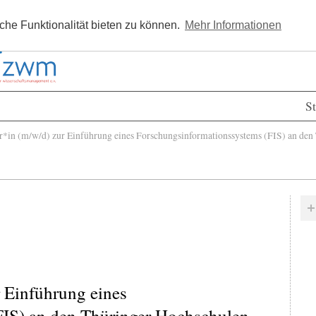
Kostenlos registrieren
Newsle
he Funktionalität bieten zu können.
Mehr Informationen
St
in (m/w/d) zur Einführung eines Forschungsinformationssystems (FIS) an den
r Einführung eines
FIS) an den Thüringer Hochschulen