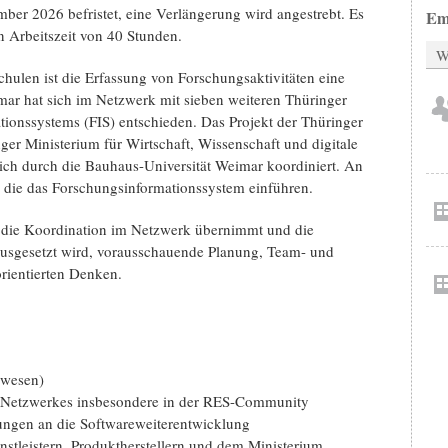
mber 2026 befristet, eine Verlängerung wird angestrebt. Es
Em
en Arbeitszeit von 40 Stunden.
W
ulen ist die Erfassung von Forschungsaktivi­täten eine
ar hat sich im Netzwerk mit sieben weiteren Thüringer
ionssystems (FIS) entschie­den. Das Projekt der Thüringer
er Ministerium für Wirtschaft, Wissenschaft und digitale
ch durch die Bauhaus-Universität Weimar koordiniert. An
, die das Forschungsinformationssystem einführen.
ch die Koordination im Netzwerk übernimmt und die
ausgesetzt wird, vorausschauende Planung, Team- und
rientierten Denken.
swesen)
es Netzwerkes insbesondere in der RES-Community
ngen an die Softwareweiterentwicklung
stleistern, Produktherstellern und dem Ministerium