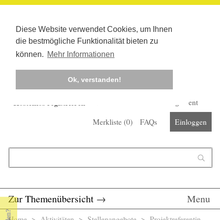
Diese Website verwendet Cookies, um Ihnen
die bestmögliche Funktionalität bieten zu
können.
Mehr Informationen
Ok, verstanden!
Kostenlos registrieren
Newsletter
Corona-Management
Merkliste (
0
)
FAQs
Einloggen
Suchformular
Suche
Zur Themenübersicht
→
Menu
Home
>
Aktivitäten
>
Stellenangebote
> Projektreferentin