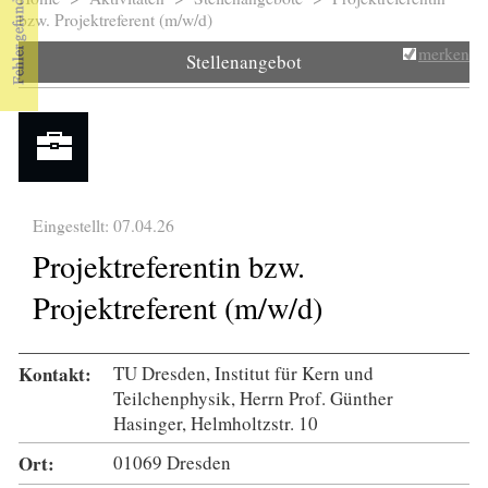
Sie sind hier
bzw. Projektreferent (m/w/d)
merken
Stellenangebot
Eingestellt: 07.04.26
Projektreferentin bzw.
Projektreferent (m/w/d)
Kontakt:
TU Dresden, Institut für Kern und
Teilchenphysik, Herrn Prof. Günther
Hasinger, Helmholtzstr. 10
Ort:
01069 Dresden