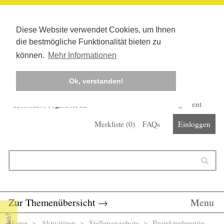
Diese Website verwendet Cookies, um Ihnen
die bestmögliche Funktionalität bieten zu
können.
Mehr Informationen
Ok, verstanden!
Kostenlos registrieren
Newsletter
Corona-Management
Merkliste (
0
)
FAQs
Einloggen
Suchformular
Suche
Zur Themenübersicht
→
Menu
Home
>
Aktivitäten
>
Stellenangebote
> Projektreferentin