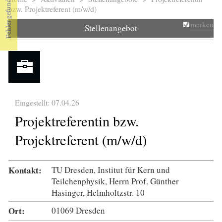
Sie sind hier
bzw. Projektreferent (m/w/d)
merken
Stellenangebot
Eingestellt: 07.04.26
Projektreferentin bzw.
Projektreferent (m/w/d)
Kontakt:
TU Dresden, Institut für Kern und
Teilchenphysik, Herrn Prof. Günther
Hasinger, Helmholtzstr. 10
Ort:
01069 Dresden