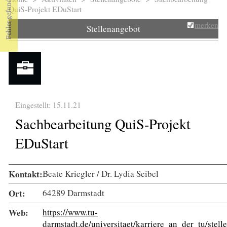
Sie sind hier
QuiS-Projekt EDuStart
merken
Stellenangebot
Eingestellt: 15.11.21
Sachbearbeitung QuiS-Projekt
EDuStart
Kontakt:
Beate Kriegler / Dr. Lydia Seibel
Ort:
64289 Darmstadt
Web:
https://www.tu-
darmstadt.de/universitaet/karriere_an_der_tu/ste