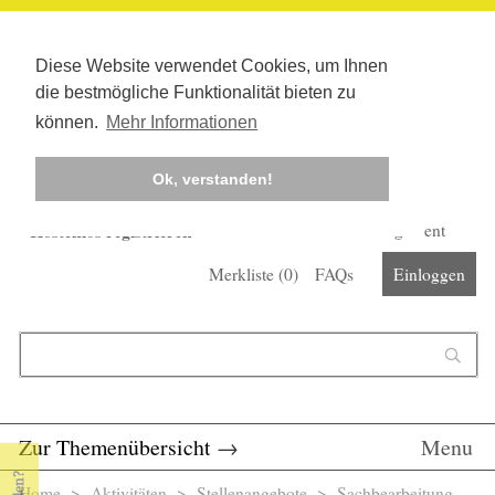
Diese Website verwendet Cookies, um Ihnen
die bestmögliche Funktionalität bieten zu
können.
Mehr Informationen
Ok, verstanden!
Kostenlos registrieren
Newsletter
Corona-Management
Merkliste (
0
)
FAQs
Einloggen
Suchformular
Suche
Zur Themenübersicht
→
Menu
Home
>
Aktivitäten
>
Stellenangebote
> Sachbearbeitung