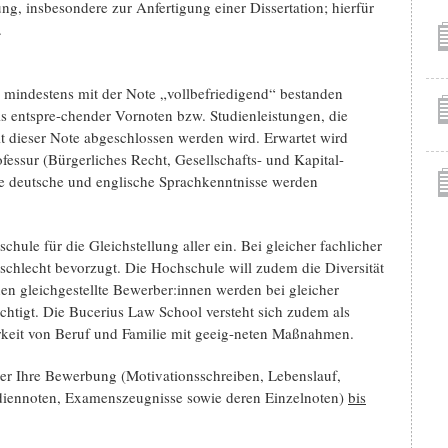
ng, insbesondere zur Anfertigung einer Dissertation; hierfür
.
ng mindestens mit der Note „vollbefriedigend“ bestanden
s entspre-chender Vornoten bzw. Studienleistungen, die
mit dieser Note abgeschlossen werden wird. Erwartet wird
essur (Bürgerliches Recht, Gesellschafts- und Kapital-
ute deutsche und englische Sprachkenntnisse werden
hule für die Gleichstellung aller ein. Bei gleicher fachlicher
schlecht bevorzugt. Die Hochschule will zudem die Diversität
en gleichgestellte Bewerber:innen werden bei gleicher
chtigt. Die Bucerius Law School versteht sich zudem als
rkeit von Beruf und Familie mit geeig-neten Maßnahmen.
er Ihre Bewerbung (Motivationsschreiben, Lebenslauf,
udiennoten, Examenszeugnisse sowie deren Einzelnoten)
bis