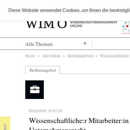
Diese Website verwendet Cookies, um Ihnen die bestmöglic
Alle Themen
Sie sind hier
Home
>
Aktivitäten
>
Stellenangebote
> Wissenschaftliche:r
Stellenangebot
Eingestellt: 10.02.26
Wissenschaftliche:r Mitarbeiter:in
Unternehmensrecht