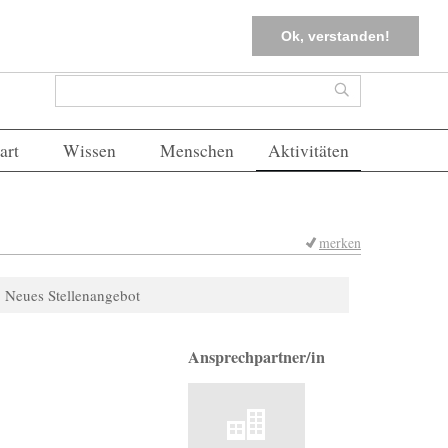
tter
Corona-Management
Merkliste (
0
)
FAQs
Einloggen
Ok, verstanden!
Suchformular
Suche
art
Wissen
Menschen
Aktivitäten
merken
Neues Stellenangebot
Ansprechpartner/in