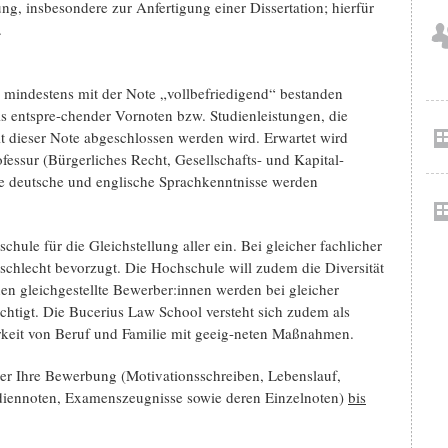
ng, insbesondere zur Anfertigung einer Dissertation; hierfür
.
ng mindestens mit der Note „vollbefriedigend“ bestanden
s entspre-chender Vornoten bzw. Studienleistungen, die
mit dieser Note abgeschlossen werden wird. Erwartet wird
essur (Bürgerliches Recht, Gesellschafts- und Kapital-
ute deutsche und englische Sprachkenntnisse werden
hule für die Gleichstellung aller ein. Bei gleicher fachlicher
schlecht bevorzugt. Die Hochschule will zudem die Diversität
en gleichgestellte Bewerber:innen werden bei gleicher
chtigt. Die Bucerius Law School versteht sich zudem als
rkeit von Beruf und Familie mit geeig-neten Maßnahmen.
er Ihre Bewerbung (Motivationsschreiben, Lebenslauf,
udiennoten, Examenszeugnisse sowie deren Einzelnoten)
bis