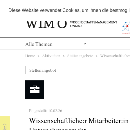
Diese Website verwendet Cookies, um Ihnen die bestmöglic
Alle Themen
Sie sind hier
Home
>
Aktivitäten
>
Stellenangebote
> Wissenschaftliche:r
Stellenangebot
Eingestellt: 10.02.26
Wissenschaftliche:r Mitarbeiter:in
Unternehmensrecht