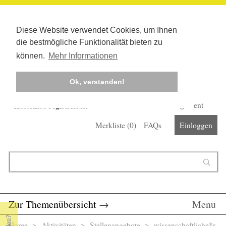
Diese Website verwendet Cookies, um Ihnen
die bestmögliche Funktionalität bieten zu
können.
Mehr Informationen
Ok, verstanden!
Kostenlos registrieren
Newsletter
Corona-Management
Merkliste (
0
)
FAQs
Einloggen
Suchformular
Suche
Zur Themenübersicht
→
Menu
Home
>
Aktivitäten
>
Stellenangebote
> wissenschaftliche*r