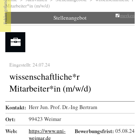
Sie sind hier
Mitarbeiter*in (m/w/d)
merken
Stellenangebot
Eingestellt: 24.07.24
wissenschaftliche*r
Mitarbeiter*in (m/w/d)
Kontakt:
Herr Jun. Prof. Dr.-Ing Bertram
Ort:
99423 Weimar
Web:
https://www.uni-
Bewerbungsfrist:
05.08.24
weimar.de