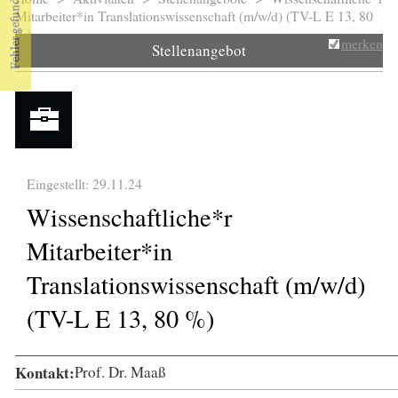
Sie sind hier
Mitarbeiter*in Translationswissenschaft (m/w/d) (TV-L E 13, 80
%)
merken
Stellenangebot
Eingestellt: 29.11.24
Wissenschaftliche*r
Mitarbeiter*in
Translationswissenschaft (m/w/d)
(TV-L E 13, 80 %)
Kontakt:
Prof. Dr. Maaß