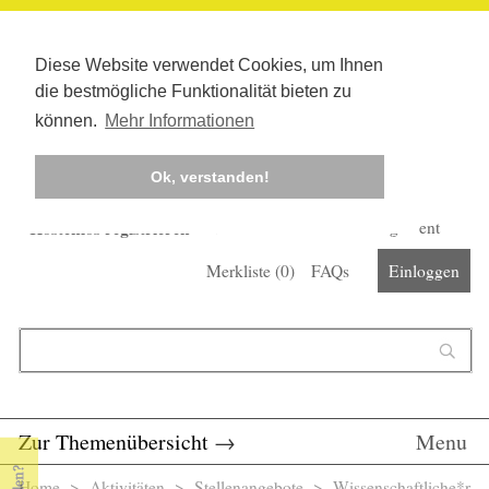
Diese Website verwendet Cookies, um Ihnen
die bestmögliche Funktionalität bieten zu
können.
Mehr Informationen
Ok, verstanden!
Kostenlos registrieren
Newsletter
Corona-Management
Merkliste (
0
)
FAQs
Einloggen
Suchformular
Suche
Zur Themenübersicht
→
Menu
Home
>
Aktivitäten
>
Stellenangebote
> Wissenschaftliche*r