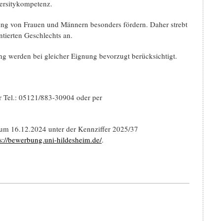
versitykompetenz.
llung von Frauen und Männern besonders fördern. Daher strebt
ntierten Geschlechts an.
werden bei gleicher Eignung bevorzugt berücksichtigt.
er Tel.: 05121/883-30904 oder per
zum 16.12.2024 unter der Kennziffer 2025/37
s://bewerbung.uni-hildesheim.de/
.