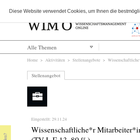
Diese Website verwendet Cookies, um Ihnen die bestmöglic
Alle Themen
Sie sind hier
Home
>
Aktivitäten
>
Stellenangebote
> Wissenschaftliche*r
Stellenangebot
Eingestellt: 29.11.24
Wissenschaftliche*r Mitarbeiter*i
(TV-L E 13, 80 %)