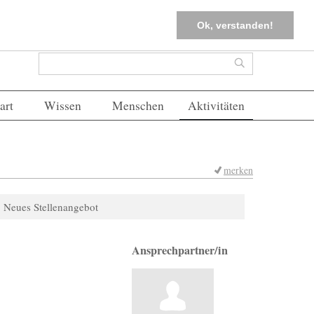
tter
Corona-Management
Merkliste (
0
)
FAQs
Einloggen
Ok, verstanden!
Suchformular
Suche
art
Wissen
Menschen
Aktivitäten
merken
Neues Stellenangebot
Ansprechpartner/in