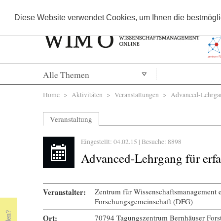
Diese Website verwendet Cookies, um Ihnen die bestmöglic
Alle Themen
Sie sind hier
Home
>
Aktivitäten
>
Veranstaltungen
> Advanced-Lehrgang
Veranstaltung
Eingestellt: 04.02.15 | Besuche: 8898
Advanced-Lehrgang für erf
Veranstalter:
Zentrum für Wissenschaftsmanagement e
Forschungsgemeinschaft (DFG)
Ort:
70794 Tagungszentrum Bernhäuser Forst,