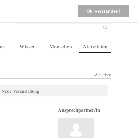
tter
Corona-Management
Merkliste (
0
)
FAQs
Einloggen
Ok, verstanden!
Suchformular
Suche
art
Wissen
Menschen
Aktivitäten
merken
Neue Veranstaltung
Ansprechpartner/in