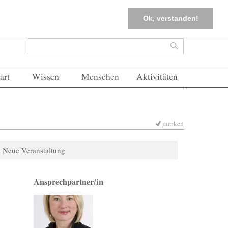
tter
Corona-Management
Merkliste (
0
)
FAQs
Einloggen
Ok, verstanden!
Suchformular
Suche
art
Wissen
Menschen
Aktivitäten
merken
Neue Veranstaltung
Ansprechpartner/in