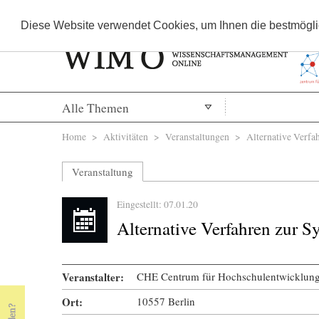
Diese Website verwendet Cookies, um Ihnen die bestmöglic
Alle Themen
Sie sind hier
Home
>
Aktivitäten
>
Veranstaltungen
> Alternative Verfah
Veranstaltung
Eingestellt: 07.01.20
Alternative Verfahren zur S
Veranstalter:
CHE Centrum für Hochschulentwicklun
Ort:
10557 Berlin