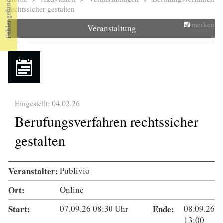
Sie sind hier
rechtssicher gestalten
merken
Veranstaltung
Eingestellt: 04.02.26
Berufungsverfahren rechtssicher
gestalten
Veranstalter:
Publivio
Ort:
Online
Start:
07.09.26
08:30
Uhr
Ende:
08.09.26
13:00