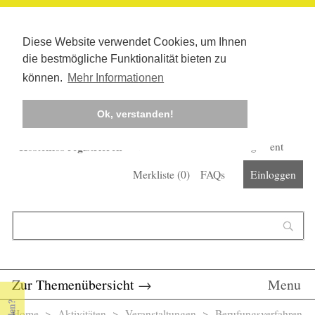
Diese Website verwendet Cookies, um Ihnen
die bestmögliche Funktionalität bieten zu
können.
Mehr Informationen
Ok, verstanden!
Kostenlos registrieren
Newsletter
Corona-Management
Merkliste (
0
)
FAQs
Einloggen
Suchformular
Suche
Zur Themenübersicht
→
Menu
Home
>
Aktivitäten
>
Veranstaltungen
> Berufungsverfahren