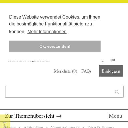
Diese Website verwendet Cookies, um Ihnen
die bestmögliche Funktionalität bieten zu
können.
Mehr Informationen
Ok, verstanden!
Kostenlos registrieren
Newsletter
Corona-Management
Merkliste (
0
)
FAQs
Einloggen
Suchformular
Suche
Zur Themenübersicht
→
Menu
Home
>
Aktivitäten
>
Veranstaltungen
> DAAD-Tagung