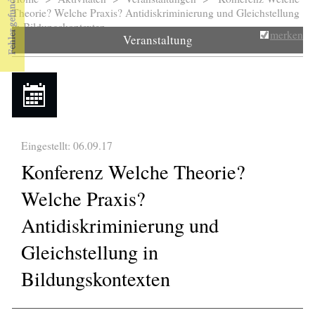
Sie sind hier
Theorie? Welche Praxis? Antidiskriminierung und Gleichstellung
in Bildungskontexten
merken
Veranstaltung
Eingestellt: 06.09.17
Konferenz Welche Theorie?
Welche Praxis?
Antidiskriminierung und
Gleichstellung in
Bildungskontexten