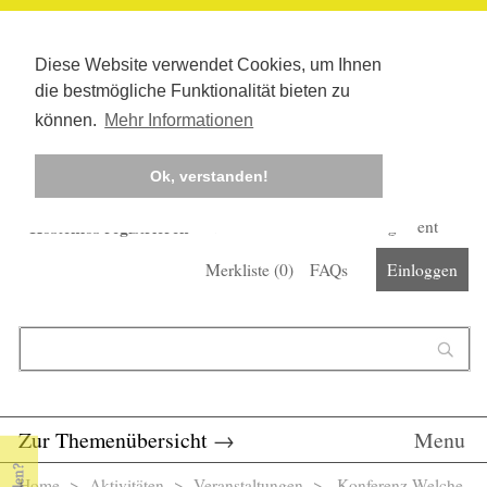
Diese Website verwendet Cookies, um Ihnen
die bestmögliche Funktionalität bieten zu
können.
Mehr Informationen
Ok, verstanden!
Kostenlos registrieren
Newsletter
Corona-Management
Merkliste (
0
)
FAQs
Einloggen
Suchformular
Suche
Zur Themenübersicht
→
Menu
Home
>
Aktivitäten
>
Veranstaltungen
> Konferenz Welche