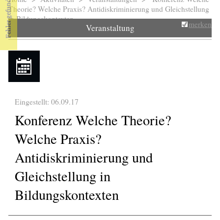
Sie sind hier
Theorie? Welche Praxis? Antidiskriminierung und Gleichstellung
in Bildungskontexten
merken
Veranstaltung
Eingestellt: 06.09.17
Konferenz Welche Theorie?
Welche Praxis?
Antidiskriminierung und
Gleichstellung in
Bildungskontexten