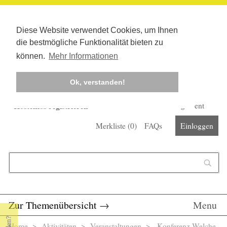
Diese Website verwendet Cookies, um Ihnen
die bestmögliche Funktionalität bieten zu
können.
Mehr Informationen
Ok, verstanden!
Kostenlos registrieren
Newsletter
Corona-Management
Merkliste (
0
)
FAQs
Einloggen
Suchformular
Suche
Zur Themenübersicht
→
Menu
Home
>
Aktivitäten
>
Veranstaltungen
> Konferenz Welche