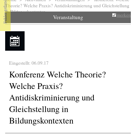
Sie sind hier
Theorie? Welche Praxis? Antidiskriminierung und Gleichstellung
in Bildungskontexten
merken
Veranstaltung
Eingestellt: 06.09.17
Konferenz Welche Theorie?
Welche Praxis?
Antidiskriminierung und
Gleichstellung in
Bildungskontexten