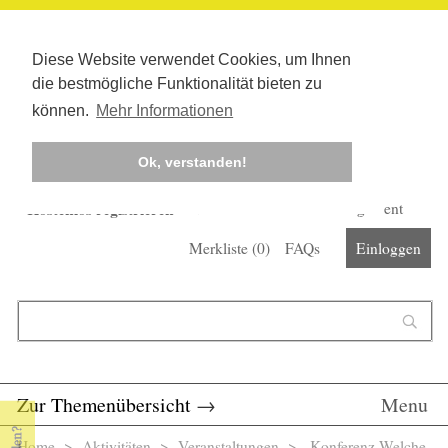
Diese Website verwendet Cookies, um Ihnen
die bestmögliche Funktionalität bieten zu
können.
Mehr Informationen
Ok, verstanden!
Kostenlos registrieren
Newsletter
Corona-Management
Merkliste (
0
)
FAQs
Einloggen
Suchformular
Suche
Zur Themenübersicht
→
Menu
Home
>
Aktivitäten
>
Veranstaltungen
> Konferenz Welche