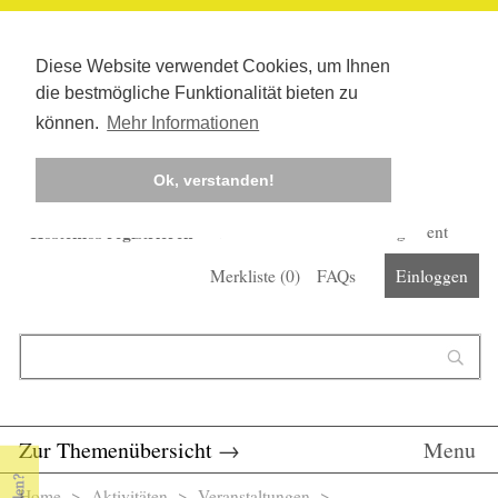
Diese Website verwendet Cookies, um Ihnen
die bestmögliche Funktionalität bieten zu
können.
Mehr Informationen
Ok, verstanden!
Kostenlos registrieren
Newsletter
Corona-Management
Merkliste (
0
)
FAQs
Einloggen
Suchformular
Suche
Zur Themenübersicht
→
Menu
Home
>
Aktivitäten
>
Veranstaltungen
>