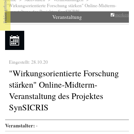
Sie sind hier
"Wirkungsorientierte Forschung stärken" Online-Midterm-
Veranstaltung des Projektes SynSICRIS
merken
Veranstaltung
Eingestellt: 28.10.20
"Wirkungsorientierte Forschung
stärken" Online-Midterm-
Veranstaltung des Projektes
SynSICRIS
Veranstalter:
-