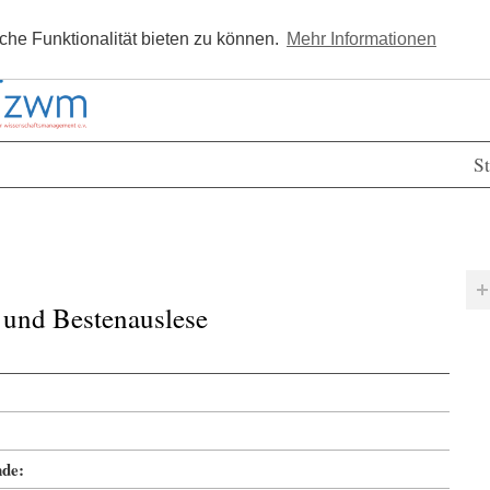
Kostenlos registrieren
Newsle
he Funktionalität bieten zu können.
Mehr Informationen
St
r und Bestenauslese
de: