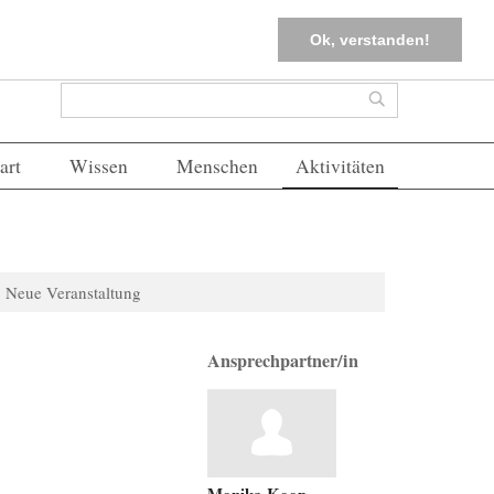
tter
Corona-Management
Merkliste (
0
)
FAQs
Einloggen
Ok, verstanden!
Suchformular
Suche
art
Wissen
Menschen
Aktivitäten
Neue Veranstaltung
Ansprechpartner/in
Monika Koop