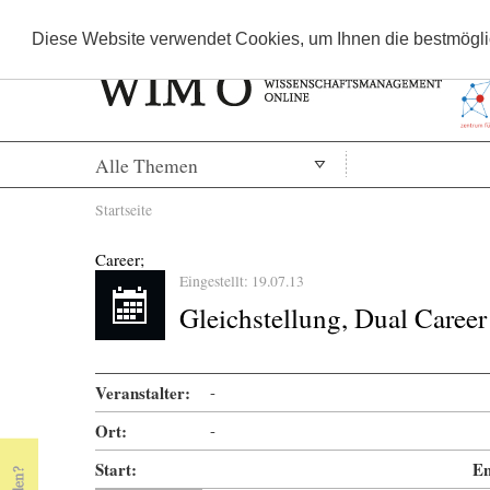
Diese Website verwendet Cookies, um Ihnen die bestmöglic
Alle Themen
Sie sind hier
Startseite
Career;
Eingestellt: 19.07.13
Gleichstellung, Dual Caree
Veranstalter:
-
Ort:
-
Start:
En