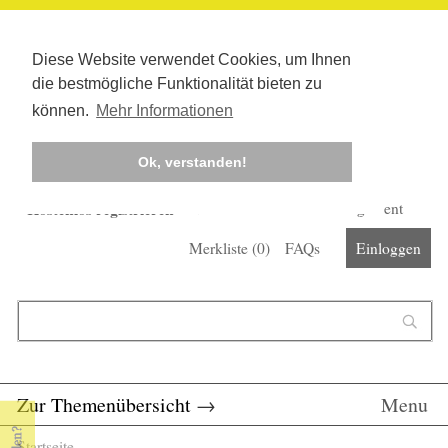
Diese Website verwendet Cookies, um Ihnen
die bestmögliche Funktionalität bieten zu
können.
Mehr Informationen
Ok, verstanden!
Kostenlos registrieren
Newsletter
Corona-Management
Merkliste (
0
)
FAQs
Einloggen
Suchformular
Suche
Zur Themenübersicht
→
Menu
Startseite