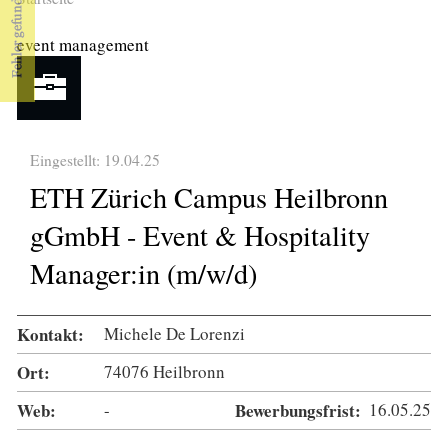
Sie sind hier
event management
Eingestellt: 19.04.25
ETH Zürich Campus Heilbronn
gGmbH - Event & Hospitality
Manager:in (m/w/d)
Kontakt:
Michele De Lorenzi
Ort:
74076 Heilbronn
Web:
-
Bewerbungsfrist:
16.05.25