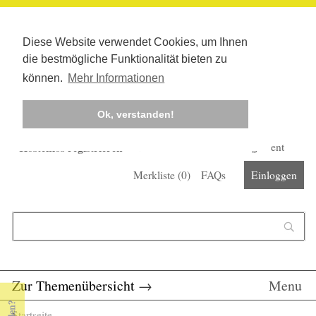
Diese Website verwendet Cookies, um Ihnen
die bestmögliche Funktionalität bieten zu
können.
Mehr Informationen
Ok, verstanden!
Kostenlos registrieren
Newsletter
Corona-Management
Merkliste (
0
)
FAQs
Einloggen
Suchformular
Suche
Zur Themenübersicht
→
Menu
Startseite