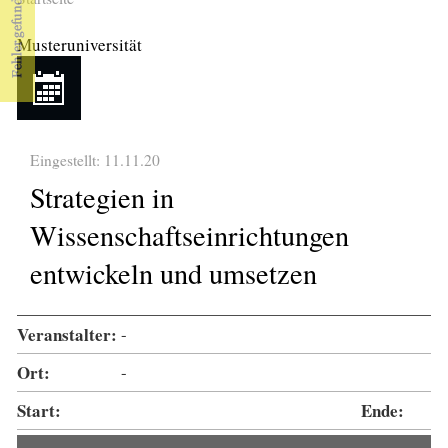
Sie sind hier
Musteruniversität
Eingestellt: 11.11.20
Strategien in
Wissenschaftseinrichtungen
entwickeln und umsetzen
Veranstalter:
-
Ort:
-
Start:
Ende: