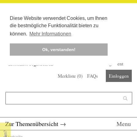
Diese Website verwendet Cookies, um Ihnen
die bestmögliche Funktionalität bieten zu
können.
Mehr Informationen
Ok, verstanden!
Kostenlos registrieren
Newsletter
Corona-Management
Merkliste (
0
)
FAQs
Einloggen
Suchformular
Suche
Zur Themenübersicht
→
Menu
Startseite