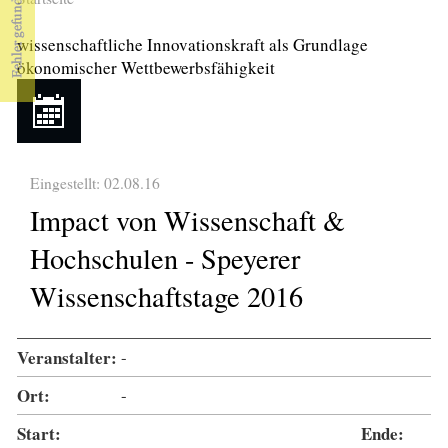
Sie sind hier
wissenschaftliche Innovationskraft als Grundlage
ökonomischer Wettbewerbsfähigkeit
Eingestellt: 02.08.16
Impact von Wissenschaft &
Hochschulen - Speyerer
Wissenschaftstage 2016
Veranstalter:
-
Ort:
-
Start:
Ende: