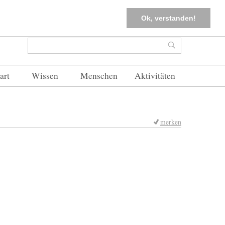
tter
Corona-Management
Merkliste (
0
)
FAQs
Einloggen
Ok, verstanden!
Suchformular
Suche
art
Wissen
Menschen
Aktivitäten
merken