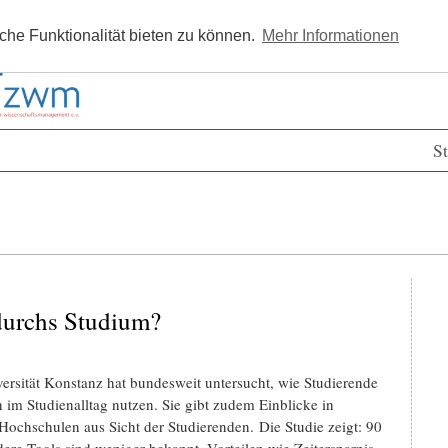
Kostenlos registrieren
Newsle
he Funktionalität bieten zu können.
Mehr Informationen
St
 durchs Studium?
ersität Konstanz hat bundesweit untersucht, wie Studierende
 im Studienalltag nutzen. Sie gibt zudem Einblicke in
ochschulen aus Sicht der Studierenden. Die Studie zeigt: 90
ere Tools sind weniger bekannt. Vorteilen wie Zeitersparnis