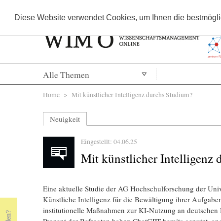
Diese Website verwendet Cookies, um Ihnen die bestmöglic
Alle Themen
Sie sind hier
Home
> Mit künstlicher Intelligenz durchs Studium?
Neuigkeit
Eingestellt: 04.06.25
Mit künstlicher Intelligenz
Eine aktuelle Studie der AG Hochschulforschung der Univ
Künstliche Intelligenz für die Bewältigung ihrer Aufgaben
institutionelle Maßnahmen zur KI-Nutzung an deutschen H
Prozent der Befragten haben ChatGPT bereits genutzt, and