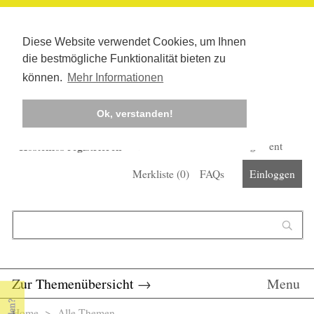
Diese Website verwendet Cookies, um Ihnen
die bestmögliche Funktionalität bieten zu
können.
Mehr Informationen
Ok, verstanden!
Kostenlos registrieren
Newsletter
Corona-Management
Merkliste (
0
)
FAQs
Einloggen
Suchformular
Suche
Zur Themenübersicht
→
Menu
Home
> Alle Themen