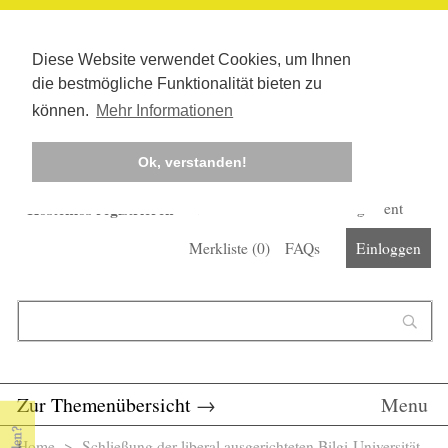
Diese Website verwendet Cookies, um Ihnen
die bestmögliche Funktionalität bieten zu
können.
Mehr Informationen
Ok, verstanden!
Kostenlos registrieren
Newsletter
Corona-Management
Merkliste (
0
)
FAQs
Einloggen
Suchformular
Suche
Zur Themenübersicht
→
Menu
Home
> Schließung der liberal ausgerichteten Bilgi-Universität