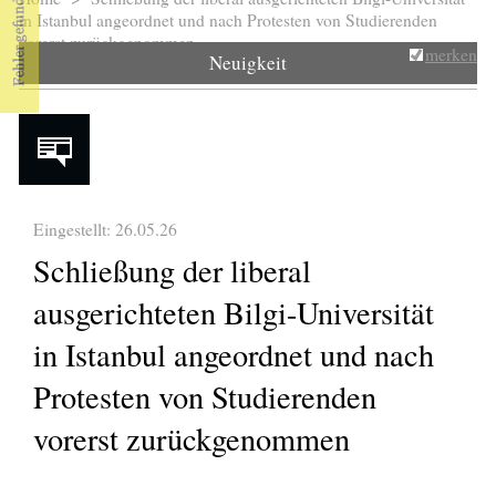
Sie sind hier
in Istanbul angeordnet und nach Protesten von Studierenden
vorerst zurückgenommen
merken
Neuigkeit
Eingestellt: 26.05.26
Schließung der liberal
ausgerichteten Bilgi-Universität
in Istanbul angeordnet und nach
Protesten von Studierenden
vorerst zurückgenommen