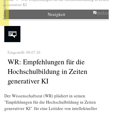
Sie sind hier
generativer KI
merken
Neuigkeit
Eingestellt: 08.07.26
WR: Empfehlungen für die
Hochschulbildung in Zeiten
generativer KI
Der Wissenschaftsrat (WR) plädiert in seinen
"Empfehlungen für die Hochschulbildung in Zeiten
generativer KI" für eine Leitidee von intellektueller