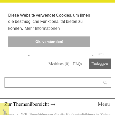
Diese Website verwendet Cookies, um Ihnen
die bestmögliche Funktionalität bieten zu
können.
Mehr Informationen
Ok, verstanden!
Kostenlos registrieren
Newsletter
Corona-Management
Merkliste (
0
)
FAQs
Einloggen
Suchformular
Suche
Zur Themenübersicht
→
Menu
Home
> WR: Empfehlungen für die Hochschulbildung in Zeiten