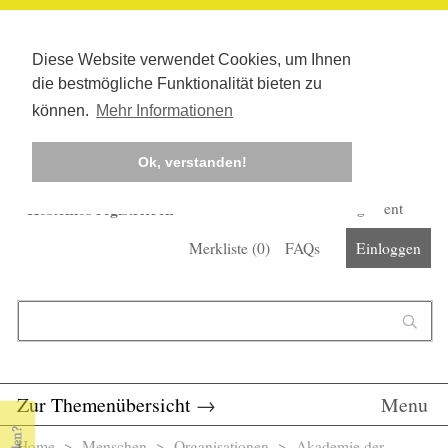
Diese Website verwendet Cookies, um Ihnen
die bestmögliche Funktionalität bieten zu
können.
Mehr Informationen
Ok, verstanden!
Kostenlos registrieren
Newsletter
Corona-Management
Merkliste (
0
)
FAQs
Einloggen
Suchformular
Suche
Zur Themenübersicht
→
Menu
Home
>
Menschen
>
Organisationen
> Akademie der