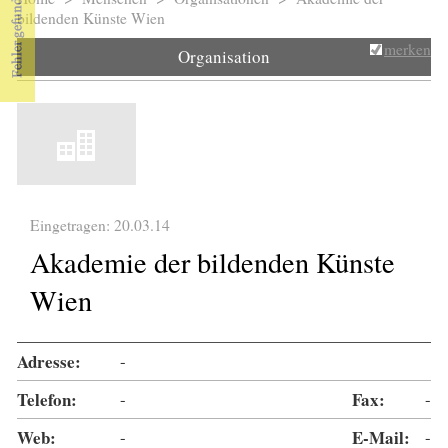
Sie sind hier
bildenden Künste Wien
merken
Organisation
Eingetragen: 20.03.14
Akademie der bildenden Künste
Wien
Adresse:
-
Telefon:
-
Fax:
-
Web:
-
E-Mail:
-