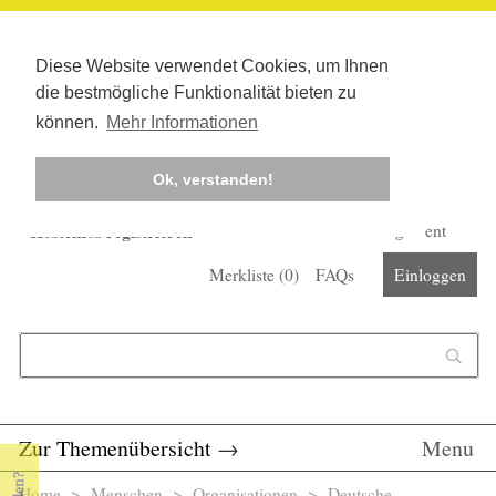
Diese Website verwendet Cookies, um Ihnen
die bestmögliche Funktionalität bieten zu
können.
Mehr Informationen
Ok, verstanden!
Kostenlos registrieren
Newsletter
Corona-Management
Merkliste (
0
)
FAQs
Einloggen
Suchformular
Suche
Zur Themenübersicht
→
Menu
Home
>
Menschen
>
Organisationen
> Deutsche