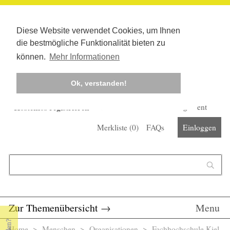
Diese Website verwendet Cookies, um Ihnen
die bestmögliche Funktionalität bieten zu
können.
Mehr Informationen
Ok, verstanden!
Kostenlos registrieren
Newsletter
Corona-Management
Merkliste (
0
)
FAQs
Einloggen
Suchformular
Suche
Zur Themenübersicht
→
Menu
Home
>
Menschen
>
Organisationen
> Fachhochschule Kiel