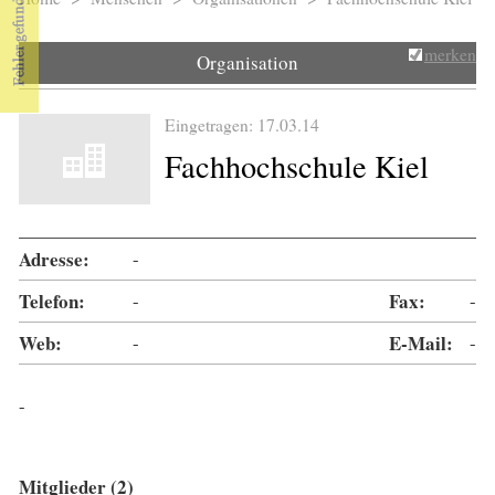
Sie sind hier
merken
Organisation
Eingetragen: 17.03.14
Fachhochschule Kiel
Adresse:
-
Telefon:
-
Fax:
-
Web:
-
E-Mail:
-
-
Mitglieder (2)