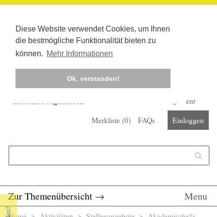
Diese Website verwendet Cookies, um Ihnen
die bestmögliche Funktionalität bieten zu
können.
Mehr Informationen
Ok, verstanden!
Kostenlos registrieren
Newsletter
Corona-Management
Merkliste (
0
)
FAQs
Einloggen
Suchformular
Suche
Zur Themenübersicht
→
Menu
Home
>
Aktivitäten
>
Stellenangebote
> Akademische*r