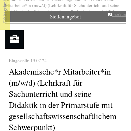
Sie sind hier
Mitarbeiter*in (m/w/d) (Lehrkraft für Sachunterricht und seine
Didaktik in der Primarstufe mit gesellschaftswissenschaftlichem...
merken
Stellenangebot
Eingestellt: 19.07.24
Akademische*r Mitarbeiter*in
(m/w/d) (Lehrkraft für
Sachunterricht und seine
Didaktik in der Primarstufe mit
gesellschaftswissenschaftlichem
Schwerpunkt)