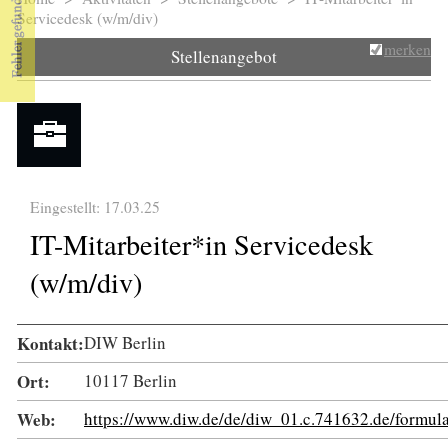
Sie sind hier
Servicedesk (w/m/div)
merken
Stellenangebot
Eingestellt: 17.03.25
IT-Mitarbeiter*in Servicedesk
(w/m/div)
Kontakt:
DIW Berlin
Ort:
10117 Berlin
Web:
https://www.diw.de/de/diw_01.c.741632.de/formu