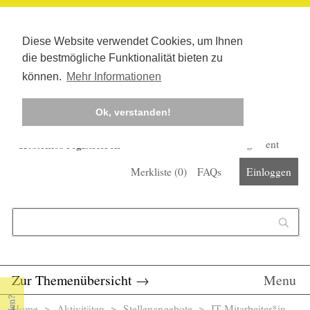
Diese Website verwendet Cookies, um Ihnen
die bestmögliche Funktionalität bieten zu
können.
Mehr Informationen
Ok, verstanden!
Kostenlos registrieren
Newsletter
Corona-Management
Merkliste (
0
)
FAQs
Einloggen
Suchformular
Suche
Zur Themenübersicht
→
Menu
Home
>
Aktivitäten
>
Stellenangebote
> IT-Mitarbeiter*in