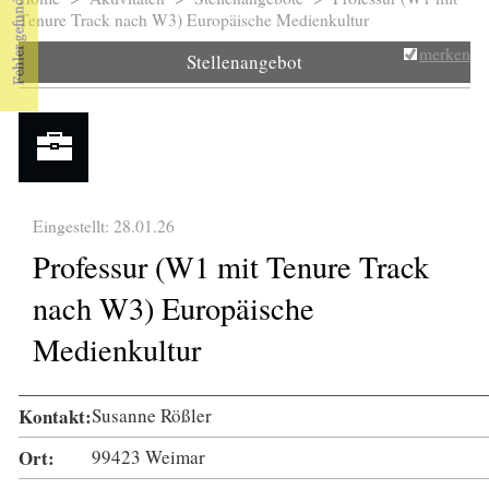
Sie sind hier
Tenure Track nach W3) Europäische Medienkultur
merken
Stellenangebot
Eingestellt: 28.01.26
Professur (W1 mit Tenure Track
nach W3) Europäische
Medienkultur
Kontakt:
Susanne Rößler
Ort:
99423 Weimar