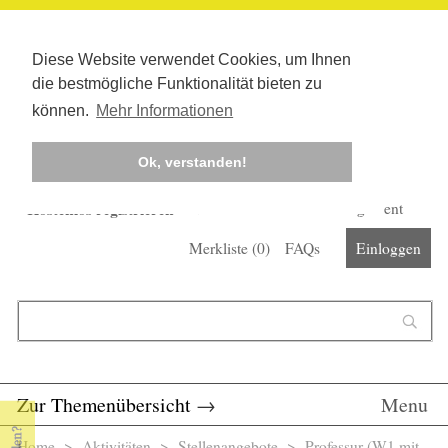
Diese Website verwendet Cookies, um Ihnen
die bestmögliche Funktionalität bieten zu
können.
Mehr Informationen
Ok, verstanden!
Kostenlos registrieren
Newsletter
Corona-Management
Merkliste (
0
)
FAQs
Einloggen
Suchformular
Suche
Zur Themenübersicht
→
Menu
Home
>
Aktivitäten
>
Stellenangebote
> Professur (W1 mit