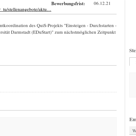
Bewerbungsfrist:
06.12.21
er_tu/stellenangebote/aktu…
mtkoordination des QuiS-Projekts "Einsteigen - Durchstarten -
ersität Darmstadt (EDuStart)" zum nächstmöglichen Zeitpunkt
Ste
Em
W