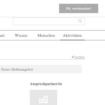
tter
Corona-Management
Merkliste (
0
)
FAQs
Einloggen
Ok, verstanden!
Suchformular
Suche
art
Wissen
Menschen
Aktivitäten
merken
Neues Stellenangebot
Ansprechpartner/in