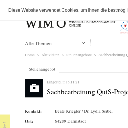
Diese Website verwendet Cookies, um Ihnen die bestmöglic
Alle Themen
Sie sind hier
Home
>
Aktivitäten
>
Stellenangebote
> Sachbearbeitung Q
Stellenangebot
Eingestellt: 15.11.21
Sachbearbeitung QuiS-Proj
Kontakt:
Beate Kriegler / Dr. Lydia Seibel
Ort:
64289 Darmstadt