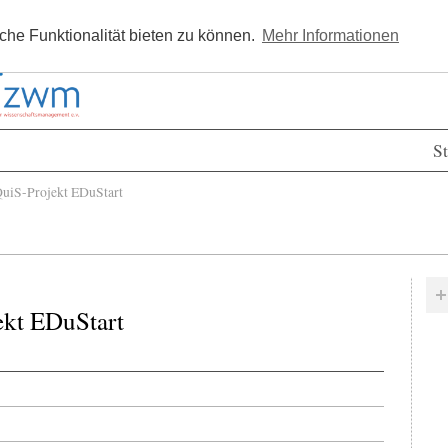
Kostenlos registrieren
Newsle
he Funktionalität bieten zu können.
Mehr Informationen
St
uiS-Projekt EDuStart
ekt EDuStart