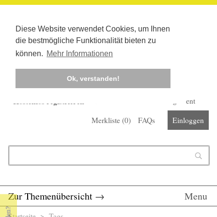
Diese Website verwendet Cookies, um Ihnen
die bestmögliche Funktionalität bieten zu
können.
Mehr Informationen
Ok, verstanden!
Kostenlos registrieren
Newsletter
Corona-Management
Merkliste (
0
)
FAQs
Einloggen
Suchformular
Suche
Zur Themenübersicht
→
Menu
Startseite
>
Tags