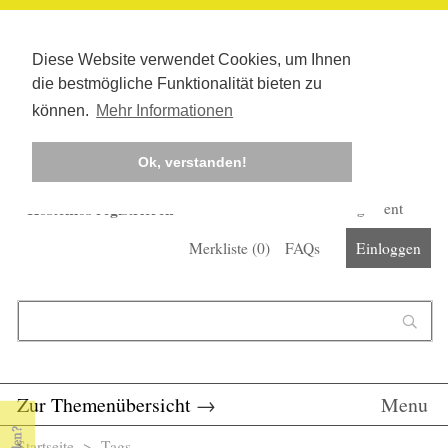
Diese Website verwendet Cookies, um Ihnen
die bestmögliche Funktionalität bieten zu
können.
Mehr Informationen
Ok, verstanden!
Kostenlos registrieren
Newsletter
Corona-Management
Merkliste (
0
)
FAQs
Einloggen
Suchformular
Suche
Zur Themenübersicht
→
Menu
Startseite
>
Tags