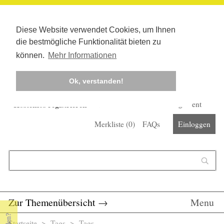
Diese Website verwendet Cookies, um Ihnen
die bestmögliche Funktionalität bieten zu
können.
Mehr Informationen
Ok, verstanden!
Kostenlos registrieren
Newsletter
Corona-Management
Merkliste (
0
)
FAQs
Einloggen
Suchformular
Suche
Zur Themenübersicht
→
Menu
Startseite
>
Tags
>
Tags