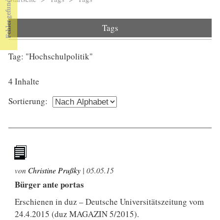
Sie sind hier
Tags
Tag: "Hochschulpolitik"
4 Inhalte
Sortierung:
von
Christine Prußky
|
05.05.15
Bürger ante portas
Erschienen in duz – Deutsche Universitätszeitung vom
24.4.2015 (duz MAGAZIN 5/2015).