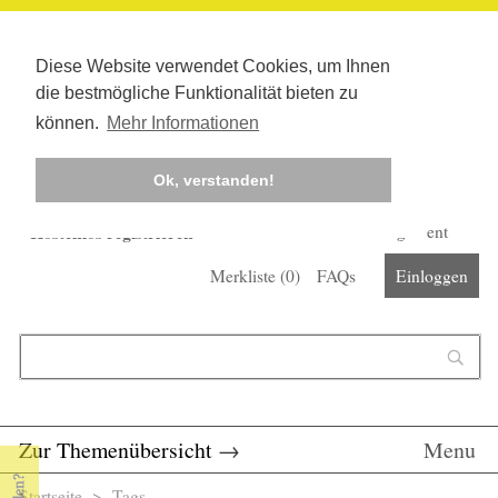
Diese Website verwendet Cookies, um Ihnen
die bestmögliche Funktionalität bieten zu
können.
Mehr Informationen
Ok, verstanden!
Kostenlos registrieren
Newsletter
Corona-Management
Merkliste (
0
)
FAQs
Einloggen
Suchformular
Suche
Zur Themenübersicht
→
Menu
Startseite
>
Tags