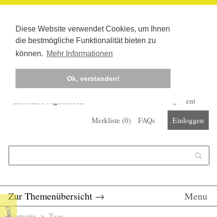
Diese Website verwendet Cookies, um Ihnen
die bestmögliche Funktionalität bieten zu
können.
Mehr Informationen
Ok, verstanden!
Kostenlos registrieren
Newsletter
Corona-Management
Merkliste (
0
)
FAQs
Einloggen
Suchformular
Suche
Zur Themenübersicht
→
Menu
Startseite
>
Tags