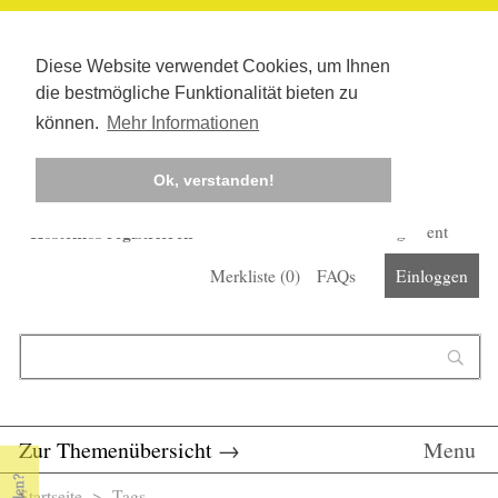
Diese Website verwendet Cookies, um Ihnen
die bestmögliche Funktionalität bieten zu
können.
Mehr Informationen
Ok, verstanden!
Kostenlos registrieren
Newsletter
Corona-Management
Merkliste (
0
)
FAQs
Einloggen
Suchformular
Suche
Zur Themenübersicht
→
Menu
Startseite
>
Tags