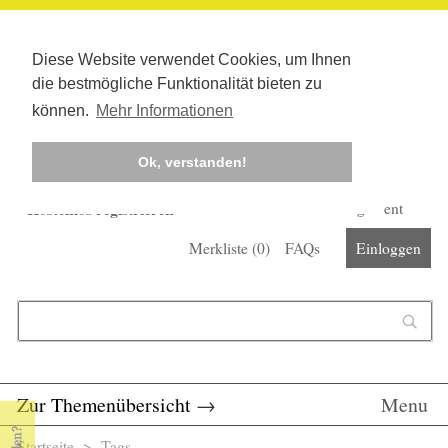
Diese Website verwendet Cookies, um Ihnen
die bestmögliche Funktionalität bieten zu
können.
Mehr Informationen
Ok, verstanden!
Kostenlos registrieren
Newsletter
Corona-Management
Merkliste (
0
)
FAQs
Einloggen
Suchformular
Suche
Zur Themenübersicht
→
Menu
Startseite
>
Tags