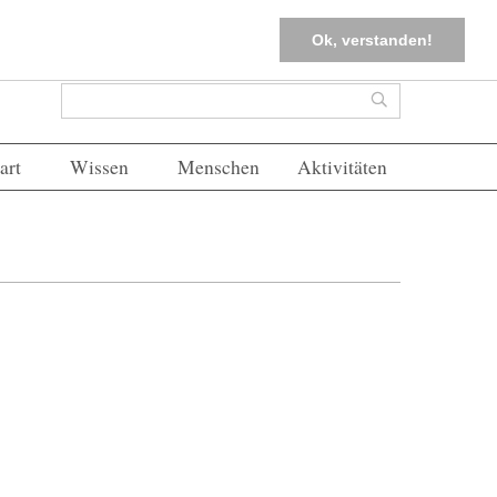
tter
Corona-Management
Merkliste (
0
)
FAQs
Einloggen
Ok, verstanden!
Suchformular
Suche
art
Wissen
Menschen
Aktivitäten