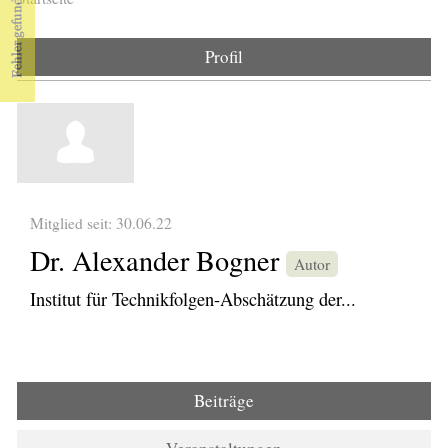
Sie sind hier
Profil
Mitglied seit: 30.06.22
Dr. Alexander Bogner
Autor
Institut für Technikfolgen-Abschätzung der...
Beiträge
(aktiver Reiter)