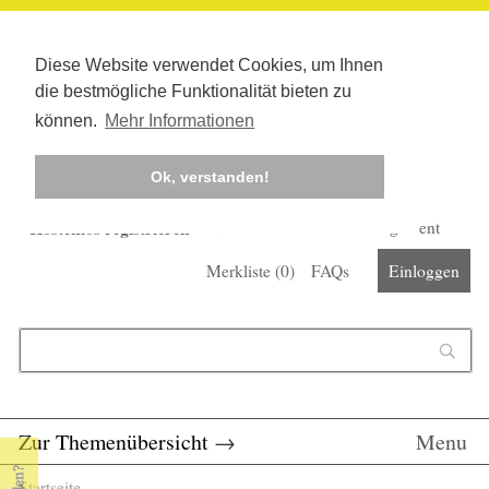
Diese Website verwendet Cookies, um Ihnen
die bestmögliche Funktionalität bieten zu
können.
Mehr Informationen
Ok, verstanden!
Kostenlos registrieren
Newsletter
Corona-Management
Merkliste (
0
)
FAQs
Einloggen
Suchformular
Suche
Zur Themenübersicht
→
Menu
Startseite