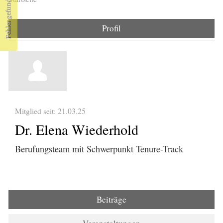
Sie sind hier
Profil
Mitglied seit: 21.03.25
Dr. Elena Wiederhold
Berufungsteam mit Schwerpunkt Tenure-Track
Beiträge
(aktiver Reiter)