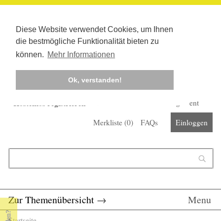
Diese Website verwendet Cookies, um Ihnen
die bestmögliche Funktionalität bieten zu
können.
Mehr Informationen
Ok, verstanden!
Kostenlos registrieren
Newsletter
Corona-Management
Merkliste (
0
)
FAQs
Einloggen
Suchformular
Suche
Zur Themenübersicht
→
Menu
Startseite