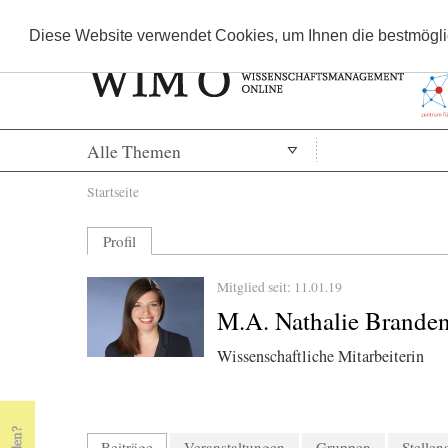
Diese Website verwendet Cookies, um Ihnen die bestmöglic
Alle Themen
Sie sind hier
Startseite
Profil
Mitglied seit: 11.01.19
M.A. Nathalie Brande
Wissenschaftliche Mitarbeiterin
Beiträge
(aktiver Reiter)
Veranstaltungen
Gruppen
Stelle