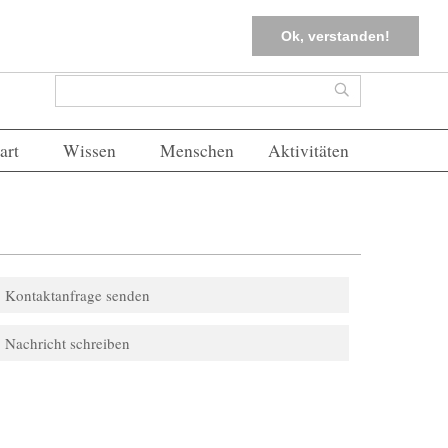
tter
Corona-Management
Merkliste (
0
)
FAQs
Einloggen
Ok, verstanden!
Suchformular
Suche
art
Wissen
Menschen
Aktivitäten
Kontaktanfrage senden
Nachricht schreiben