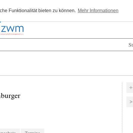
Kostenlos registrieren
Newsle
he Funktionalität bieten zu können.
Mehr Informationen
St
nburger
nangebote
Termine