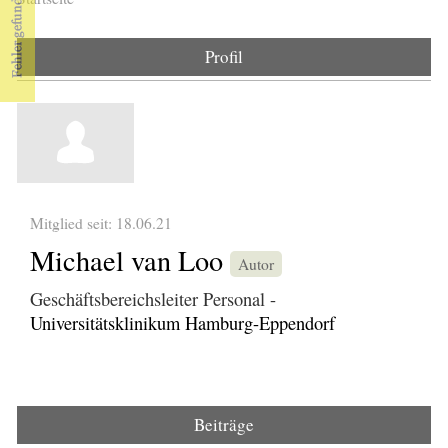
Sie sind hier
Profil
Mitglied seit: 18.06.21
Michael van Loo
Autor
Geschäftsbereichsleiter Personal -
Universitätsklinikum Hamburg-Eppendorf
Beiträge
(aktiver Reiter)