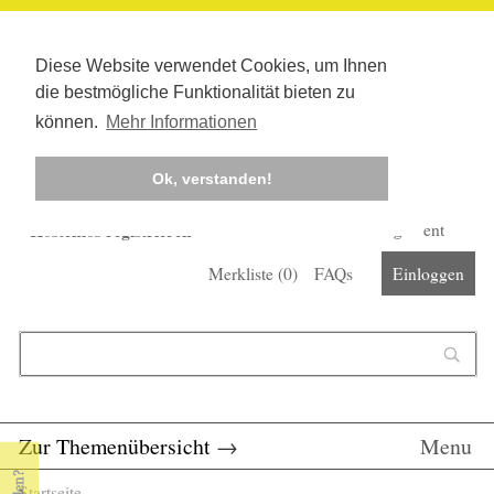
Diese Website verwendet Cookies, um Ihnen
die bestmögliche Funktionalität bieten zu
können.
Mehr Informationen
Ok, verstanden!
Kostenlos registrieren
Newsletter
Corona-Management
Merkliste (
0
)
FAQs
Einloggen
Suchformular
Suche
Zur Themenübersicht
→
Menu
Startseite