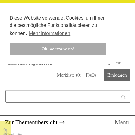
Diese Website verwendet Cookies, um Ihnen
die bestmögliche Funktionalität bieten zu
können.
Mehr Informationen
Ok, verstanden!
Kostenlos registrieren
Newsletter
Corona-Management
Merkliste (
0
)
FAQs
Einloggen
Suchformular
Suche
Zur Themenübersicht
→
Menu
Startseite