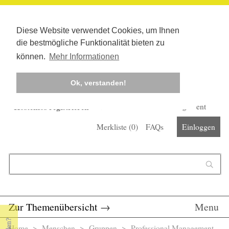
Diese Website verwendet Cookies, um Ihnen
die bestmögliche Funktionalität bieten zu
können.
Mehr Informationen
Ok, verstanden!
Kostenlos registrieren
Newsletter
Corona-Management
Merkliste (
0
)
FAQs
Einloggen
Suchformular
Suche
Zur Themenübersicht
→
Menu
Home
>
Menschen
>
Gruppen
> Professional Management