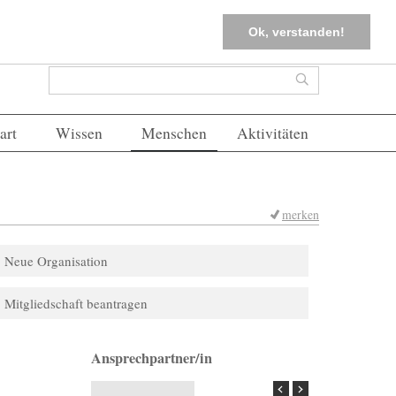
tter
Corona-Management
Merkliste (
0
)
FAQs
Einloggen
Ok, verstanden!
Suchformular
Suche
art
Wissen
Menschen
Aktivitäten
merken
Neue Organisation
Mitgliedschaft beantragen
Ansprechpartner/in