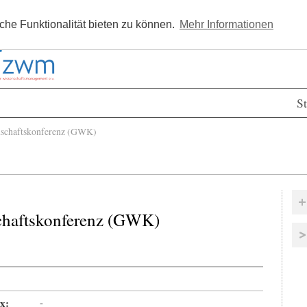
Kostenlos registrieren
Newsle
he Funktionalität bieten zu können.
Mehr Informationen
St
chaftskonferenz (GWK)
haftskonferenz (GWK)
x:
-