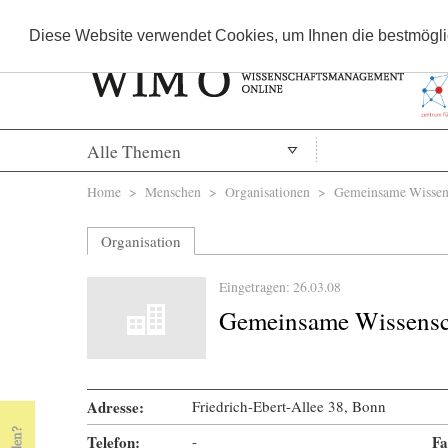
Diese Website verwendet Cookies, um Ihnen die bestmöglic
Alle Themen
Sie sind hier
Home
>
Menschen
>
Organisationen
> Gemeinsame Wissens
Organisation
Eingetragen: 26.03.08
Gemeinsame Wissensc
Adresse:
Friedrich-Ebert-Allee 38, Bonn
Telefon:
-
« Prev Page
Next Page »
Fa